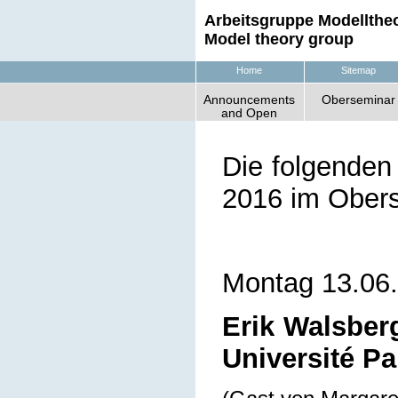
Arbeitsgruppe Modelltheo
Model theory group
Home
Sitemap
Announcements
Oberseminar
and Open
Positions
Die folgende
2016 im Obers
Montag 13.06
Erik Walsber
Université Pa