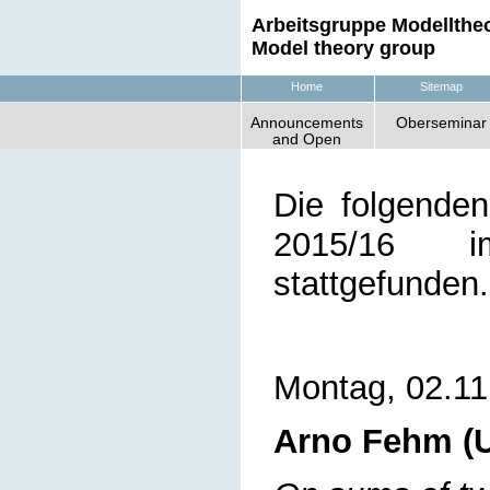
Arbeitsgruppe Modelltheo
Model theory group
Home
Sitemap
Announcements
Oberseminar
and Open
Positions
Die folgende
2015/16 im
stattgefunden.
Montag, 02.11
Arno Fehm (U